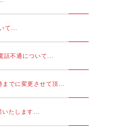
.
て...
話不通について...
までに変更させて頂...
いたします...