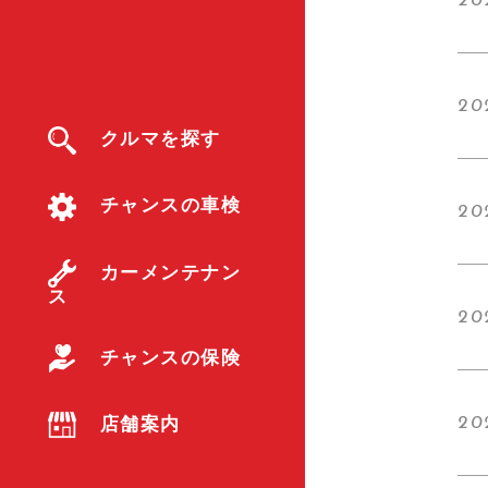
20
202
クルマを探す
チャンスの車検
20
カーメンテナン
ス
20
チャンスの保険
店舗案内
20