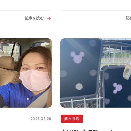
→
記事を読む
記
酒々井店
2023.05.28