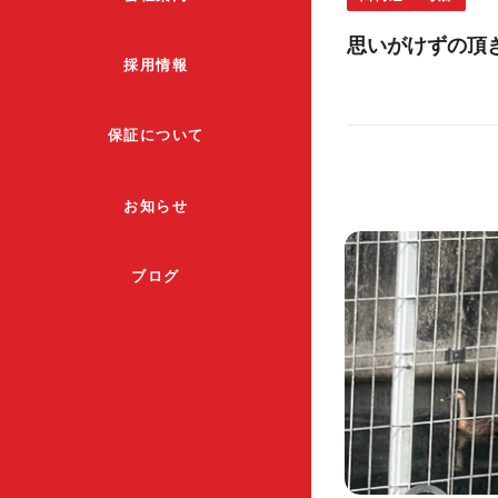
思いがけずの頂
採用情報
保証について
お知らせ
ブログ