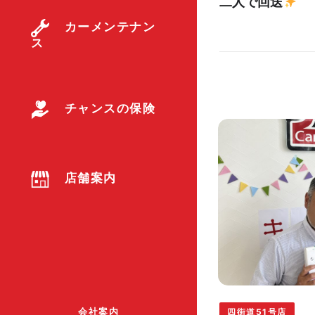
二人で回送
カーメンテナン
ス
チャンスの保険
店舗案内
会社案内
四街道51号店