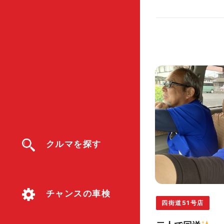
クルマを探す
チャンスの車検
四街道51号店