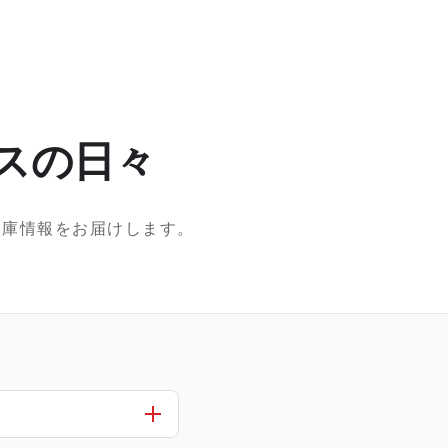
スの日々
入庫情報をお届けします。