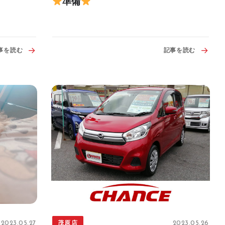
準備
→
→
事を読む
記事を読む
茂原店
2023.05.27
2023.05.26