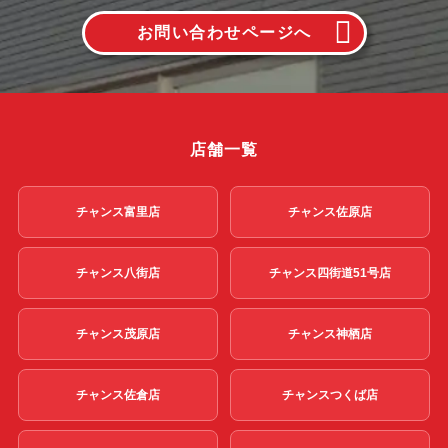
お問い合わせページへ
店舗一覧
チャンス富里店
チャンス佐原店
チャンス八街店
チャンス四街道51号店
チャンス茂原店
チャンス神栖店
チャンス佐倉店
チャンスつくば店