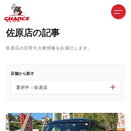
BLOG
佐原店の記事
佐原店の日常や入庫情報をお届けします。
店舗から探す
選択中：佐原店