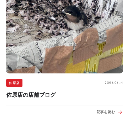
佐原店
2026.06.14
佐原店の店舗ブログ
→
記事を読む