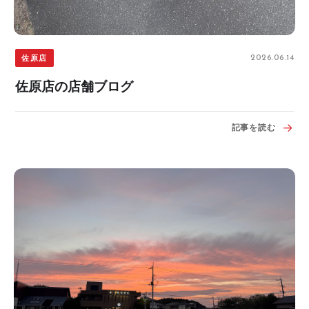
佐原店
2026.06.14
佐原店の店舗ブログ
→
記事を読む