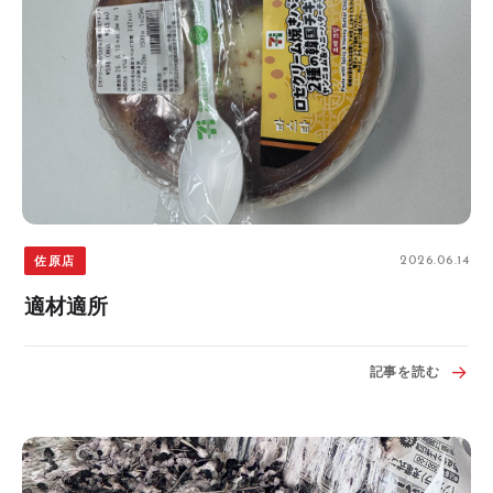
佐原店
2026.06.14
適材適所
→
記事を読む