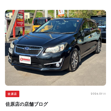
佐原店
2026.07.11
佐原店の店舗ブログ