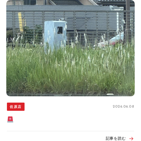
佐原店
2026.06.08
→
記事を読む