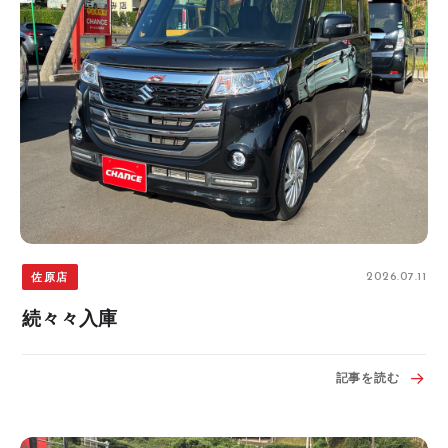
佐原店
2026.07.11
続々々入庫
→
記事を読む