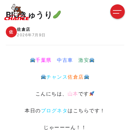
BIGきゅうり
佐倉店
佐
2026年7月9日
千葉県
中古車
激安
チャンス
佐倉店
こんにちは、
山本
です
本日の
ブログネタ
はこちらです！
じゃーーーん！！