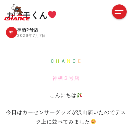
カーモくん
神栖2号店
神
2026年7月7日
Ｃ
Ｈ
Ａ
Ｎ
Ｃ
Ｅ
神栖２号店
こんにちは
今日はカーセンサーグッズが沢山届いたのでデス
ク上に並べてみました