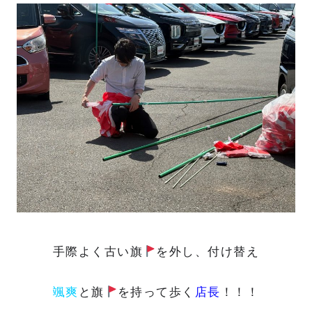
手際よく
古い旗
を外し、付け替え
颯爽
と旗
を持って歩く
店長
！！！