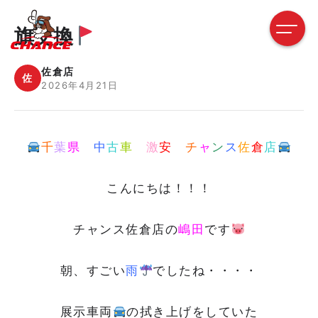
旗交換
佐倉店
佐
2026年4月21日
千
葉
県
中
古
車
激
安
チ
ャ
ン
ス
佐
倉
店
こんにちは！！！
チャンス佐倉店の
嶋田
です
朝、すごい
雨
でしたね・・・・
展示車両
の拭き上げをしていた