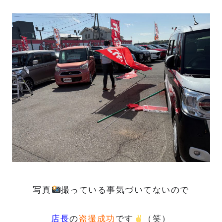
写真
撮っている事気づいてないので
店長
の
盗撮成功
です
（笑）