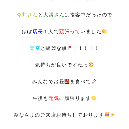
今井さん
と
大溝さん
は接客中だったので
ほぼ
店長
１人で
頑張って
いました
青空
と
綺麗な旗
！！！！！
気持ちが良い
ですねっ
みんなで
お昼
を食べて
午後も
元気
に頑張ります
みなさまのご来店お待ちしております