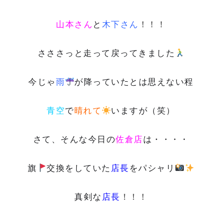
山本さん
と
木下さん
！！！
さささっと走って戻ってきました
今じゃ
雨
が降っていたとは思えない程
青空
で
晴れて
いますが（笑）
さて、そんな今日の
佐倉店
は・・・・
旗
交換をしていた
店長
をパシャリ
真剣な
店長
！！！