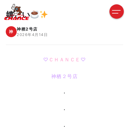
嬉しい
神栖2号店
神
2026年4月14日
♡
ＣＨＡＮＣＥ
♡
神栖２号店
・
・
・