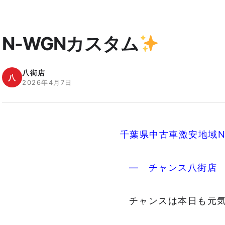
N-WGNカスタム
八街店
八
2026年4月7日
千葉県中古車激安地域N
― チャンス八街店
チャンスは本日も元