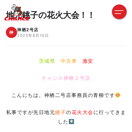
地元銚子の花火大会！！
神栖2号店
神
2025年8月10日
茨城県
中古車
激安
チャンス神栖２号店
こんにちは。神栖二号店事務員の青柳です
私事ですが先日地元
銚子
の
花火大会
に行ってきま
した