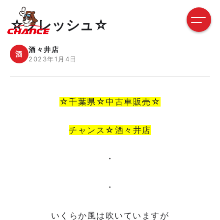
☆フレッシュ☆
酒々井店
酒
2023年1月4日
☆千葉県☆中古車販売☆
チャンス☆酒々井店
・
・
いくらか風は吹いていますが